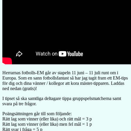
Herrarnas fotbolls-EM går av stapeln 11 juni – 11 juli runt om i
Europa. Som en sann fotbollsfantast så har jag tagit fram ett EM-tips
för dig och dina vänner / kollegor att kora mäster-tipparen. Laddas
ned nedan (gratis)!
I tipset så ska samtliga deltagare tippa gruppspelsmatcherna samt
svara på tre frågor.
Poängsättningen går till som följande:
Rätt lag som vinner (eller lika) och rätt mål = 3 p
Rätt lag som vinner (eller lika) men fel mål = 1 p
Rätt svar i fråga = 5 p