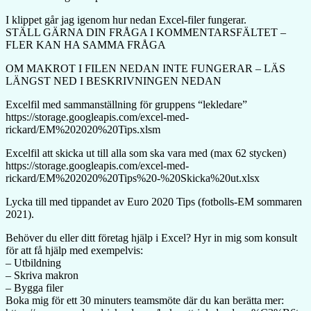
I klippet går jag igenom hur nedan Excel-filer fungerar.
STÄLL GÄRNA DIN FRÅGA I KOMMENTARSFÄLTET –
FLER KAN HA SAMMA FRÅGA
OM MAKROT I FILEN NEDAN INTE FUNGERAR – LÄS
LÄNGST NED I BESKRIVNINGEN NEDAN
Excelfil med sammanställning för gruppens “lekledare”
https://storage.googleapis.com/excel-med-
rickard/EM%202020%20Tips.xlsm
Excelfil att skicka ut till alla som ska vara med (max 62 stycken)
https://storage.googleapis.com/excel-med-
rickard/EM%202020%20Tips%20-%20Skicka%20ut.xlsx
Lycka till med tippandet av Euro 2020 Tips (fotbolls-EM sommaren
2021).
Behöver du eller ditt företag hjälp i Excel? Hyr in mig som konsult
för att få hjälp med exempelvis:
– Utbildning
– Skriva makron
– Bygga filer
Boka mig för ett 30 minuters teamsmöte där du kan berätta mer: