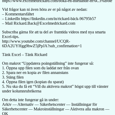
https://www.excelmedrickard.com/boka-ett-inledande-m%C3%B6te
Vid frågor kan ni även höra av er på något av nedan:
– Kommentarsfältet
– LinkedIn https://linkedin.com/in/rickard-bäck-96795b57
– Mail Rickard.Back@Excelmedrickard.com
Subscriba gärna för att ta del av framtida videos med nya smarta
Excel-tips.
http://www.youtube.com/channel/UCQR-
6DA2UYHgg9hwZ5jPpJA?sub_confirmation=1
Tänk Excel – Tänk Rickard
Om makrot “Uppdatera poängställning” inte fungerar så:
1. Öppna upp filen som du laddat ner från ovan
2. Spara ner en kopia av filen annanstans
3. Stäng filen
4. Öppna filen igen (kopian du sparat)
5. Nu ska du få ett “Vill du aktivera makrot” högst upp till vänster
under kolumnrubrikerna
Om detta inte fungerar gå in under:
Arkiv — Alternativ — Säkerhetscenter — Inställningar för
Säkerhetscenter — Makroinställningar — Aktivera alla makron —
OK