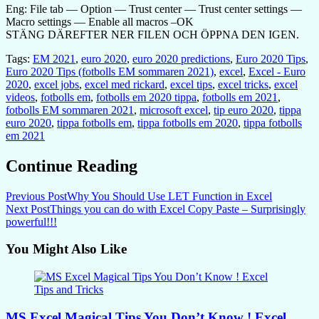
Eng: File tab — Option — Trust center — Trust center settings —
Macro settings — Enable all macros –OK
STÄNG DÄREFTER NER FILEN OCH ÖPPNA DEN IGEN.
Tags:
EM 2021
,
euro 2020
,
euro 2020 predictions
,
Euro 2020 Tips
,
Euro 2020 Tips (fotbolls EM sommaren 2021)
,
excel
,
Excel - Euro
2020
,
excel jobs
,
excel med rickard
,
excel tips
,
excel tricks
,
excel
videos
,
fotbolls em
,
fotbolls em 2020 tippa
,
fotbolls em 2021
,
fotbolls EM sommaren 2021
,
microsoft excel
,
tip euro 2020
,
tippa
euro 2020
,
tippa fotbolls em
,
tippa fotbolls em 2020
,
tippa fotbolls
em 2021
Continue Reading
Previous Post
Why You Should Use LET Function in Excel
Next Post
Things you can do with Excel Copy Paste – Surprisingly
powerful!!!
You Might Also Like
MS Excel Magical Tips You Don’t Know ! Excel