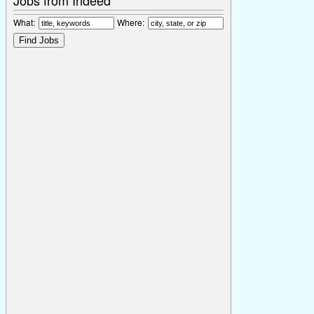
Jobs from Indeed
What:
Where: