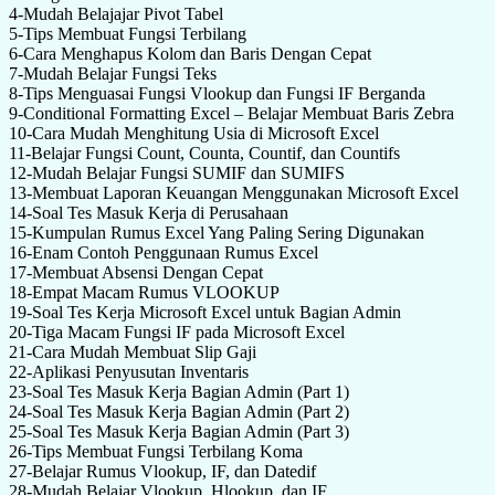
4-Mudah Belajajar Pivot Tabel
5-Tips Membuat Fungsi Terbilang
6-Cara Menghapus Kolom dan Baris Dengan Cepat
7-Mudah Belajar Fungsi Teks
8-Tips Menguasai Fungsi Vlookup dan Fungsi IF Berganda
9-Conditional Formatting Excel – Belajar Membuat Baris Zebra
10-Cara Mudah Menghitung Usia di Microsoft Excel
11-Belajar Fungsi Count, Counta, Countif, dan Countifs
12-Mudah Belajar Fungsi SUMIF dan SUMIFS
13-Membuat Laporan Keuangan Menggunakan Microsoft Excel
14-Soal Tes Masuk Kerja di Perusahaan
15-Kumpulan Rumus Excel Yang Paling Sering Digunakan
16-Enam Contoh Penggunaan Rumus Excel
17-Membuat Absensi Dengan Cepat
18-Empat Macam Rumus VLOOKUP
19-Soal Tes Kerja Microsoft Excel untuk Bagian Admin
20-Tiga Macam Fungsi IF pada Microsoft Excel
21-Cara Mudah Membuat Slip Gaji
22-Aplikasi Penyusutan Inventaris
23-Soal Tes Masuk Kerja Bagian Admin (Part 1)
24-Soal Tes Masuk Kerja Bagian Admin (Part 2)
25-Soal Tes Masuk Kerja Bagian Admin (Part 3)
26-Tips Membuat Fungsi Terbilang Koma
27-Belajar Rumus Vlookup, IF, dan Datedif
28-Mudah Belajar Vlookup, Hlookup, dan IF