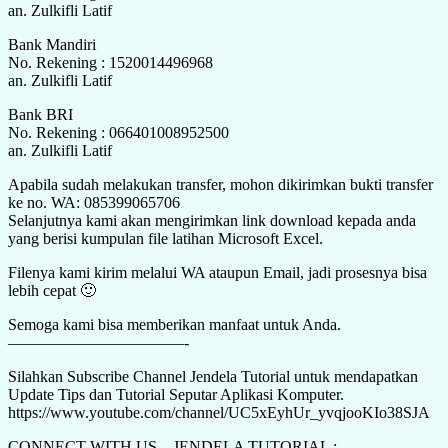
an. Zulkifli Latif
Bank Mandiri
No. Rekening : 1520014496968
an. Zulkifli Latif
Bank BRI
No. Rekening : 066401008952500
an. Zulkifli Latif
Apabila sudah melakukan transfer, mohon dikirimkan bukti transfer
ke no. WA: 085399065706
Selanjutnya kami akan mengirimkan link download kepada anda
yang berisi kumpulan file latihan Microsoft Excel.
Filenya kami kirim melalui WA ataupun Email, jadi prosesnya bisa
lebih cepat 🙂
Semoga kami bisa memberikan manfaat untuk Anda.
———————————-
Silahkan Subscribe Channel Jendela Tutorial untuk mendapatkan
Update Tips dan Tutorial Seputar Aplikasi Komputer.
https://www.youtube.com/channel/UC5xEyhUr_yvqjooKIo38SJA
CONNECT WITH US – JENDELA TUTORIAL :