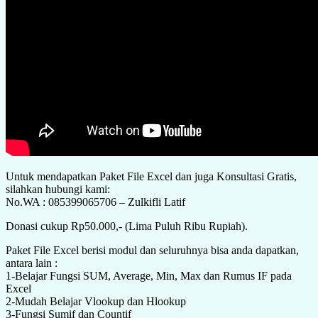
Untuk mendapatkan Paket File Excel dan juga Konsultasi Gratis,
silahkan hubungi kami:
No.WA : 085399065706 – Zulkifli Latif
Donasi cukup Rp50.000,- (Lima Puluh Ribu Rupiah).
Paket File Excel berisi modul dan seluruhnya bisa anda dapatkan,
antara lain :
1-Belajar Fungsi SUM, Average, Min, Max dan Rumus IF pada
Excel
2-Mudah Belajar Vlookup dan Hlookup
3-Fungsi Sumif dan Countif