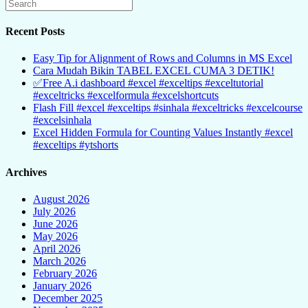
Recent Posts
Easy Tip for Alignment of Rows and Columns in MS Excel
Cara Mudah Bikin TABEL EXCEL CUMA 3 DETIK!
✅Free A.i dashboard #excel #exceltips #exceltutorial
#exceltricks #excelformula #excelshortcuts
Flash Fill #excel #exceltips #sinhala #exceltricks #excelcourse
#excelsinhala
Excel Hidden Formula for Counting Values Instantly #excel
#exceltips #ytshorts
Archives
August 2026
July 2026
June 2026
May 2026
April 2026
March 2026
February 2026
January 2026
December 2025