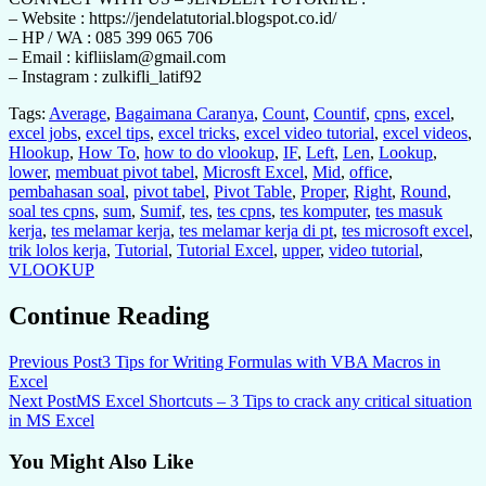
– Website : https://jendelatutorial.blogspot.co.id/
– HP / WA : 085 399 065 706
– Email : kifliislam@gmail.com
– Instagram : zulkifli_latif92
Tags:
Average
,
Bagaimana Caranya
,
Count
,
Countif
,
cpns
,
excel
,
excel jobs
,
excel tips
,
excel tricks
,
excel video tutorial
,
excel videos
,
Hlookup
,
How To
,
how to do vlookup
,
IF
,
Left
,
Len
,
Lookup
,
lower
,
membuat pivot tabel
,
Microsft Excel
,
Mid
,
office
,
pembahasan soal
,
pivot tabel
,
Pivot Table
,
Proper
,
Right
,
Round
,
soal tes cpns
,
sum
,
Sumif
,
tes
,
tes cpns
,
tes komputer
,
tes masuk
kerja
,
tes melamar kerja
,
tes melamar kerja di pt
,
tes microsoft excel
,
trik lolos kerja
,
Tutorial
,
Tutorial Excel
,
upper
,
video tutorial
,
VLOOKUP
Continue Reading
Previous Post
3 Tips for Writing Formulas with VBA Macros in
Excel
Next Post
MS Excel Shortcuts – 3 Tips to crack any critical situation
in MS Excel
You Might Also Like